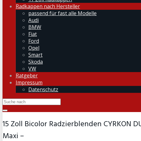
Radkappen nach Hersteller
passend für fast alle Modelle
Audi
BMW
Fiat
Ford
Opel
Smart
Skoda
VW
Ratgeber
Impressum
Datenschutz
15 Zoll Bicolor Radzierblenden CYRKON D
Maxi –