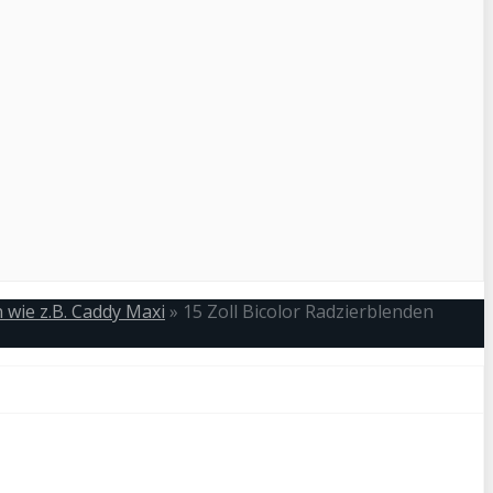
wie z.B. Caddy Maxi
»
15 Zoll Bicolor Radzierblenden