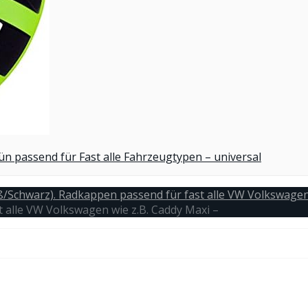
 passend für Fast alle Fahrzeugtypen – universal
/Schwarz). Radkappen passend für fast alle VW Volkswagen 
alle VW Volkswagen wie z.B. Caddy Maxi –