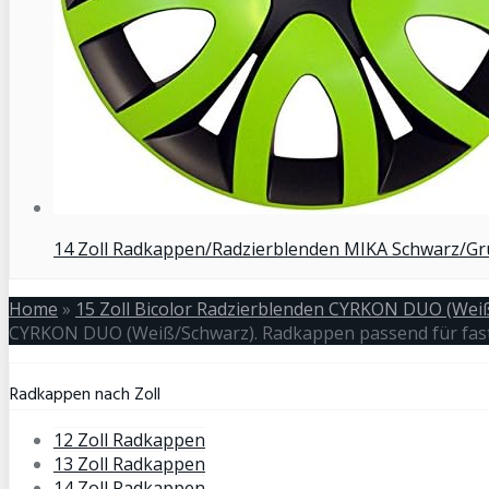
14 Zoll Radkappen/Radzierblenden MIKA Schwarz/Grün
Home
»
15 Zoll Bicolor Radzierblenden CYRKON DUO (Weiß
CYRKON DUO (Weiß/Schwarz). Radkappen passend für fast 
Radkappen nach Zoll
12 Zoll Radkappen
13 Zoll Radkappen
14 Zoll Radkappen