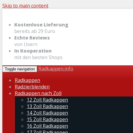
Skip to main content
Kostenlose Lieferung
bereits ab 29 Euro
Echte Reviews
von Usern
In Kooperation
mit den besten Shops
Radkappen.info
Toggle navigation
Radkappen
Radzierblenden
Radkappen nach Zoll
12 Zoll Radkappen
13 Zoll Radkappen
14 Zoll Radkappen
15 Zoll Radkappen
16 Zoll Radkappen
17 Zoll Radkappen