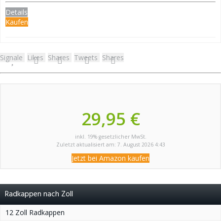
Details
Kaufen
Signale
Likes
Shares
Tweets
Shares
29,95 €
inkl. 19% gesetzlicher MwSt.
Zuletzt aktualisiert am: 7. August 2026 4:43
Jetzt bei Amazon kaufen
Radkappen nach Zoll
12 Zoll Radkappen