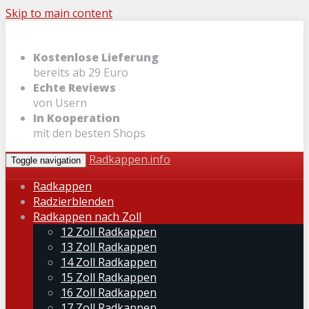
Skip to main content
Kostenlose Lieferung
bereits ab 29 Euro
Echte Reviews
von Usern
In Kooperation
mit den besten Shops
Radkappen.info
Toggle navigation
Radkappen
Radzierblenden
Radkappen nach Zoll
12 Zoll Radkappen
13 Zoll Radkappen
14 Zoll Radkappen
15 Zoll Radkappen
16 Zoll Radkappen
17 Zoll Radkappen