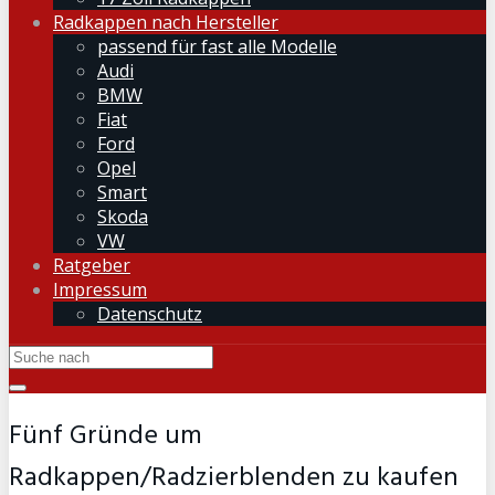
Radkappen nach Hersteller
passend für fast alle Modelle
Audi
BMW
Fiat
Ford
Opel
Smart
Skoda
VW
Ratgeber
Impressum
Datenschutz
Fünf Gründe um
Radkappen/Radzierblenden zu kaufen