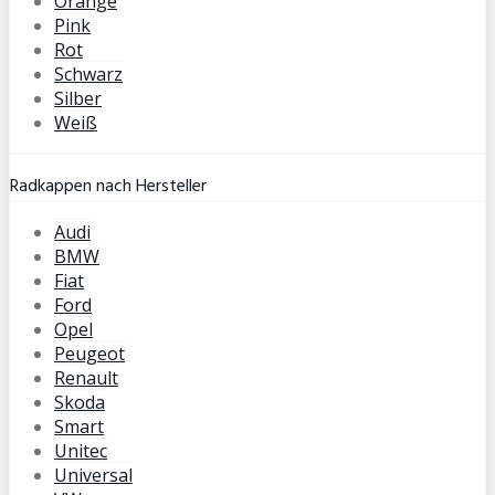
Orange
Pink
Rot
Schwarz
Silber
Weiß
Radkappen nach Hersteller
Audi
BMW
Fiat
Ford
Opel
Peugeot
Renault
Skoda
Smart
Unitec
Universal