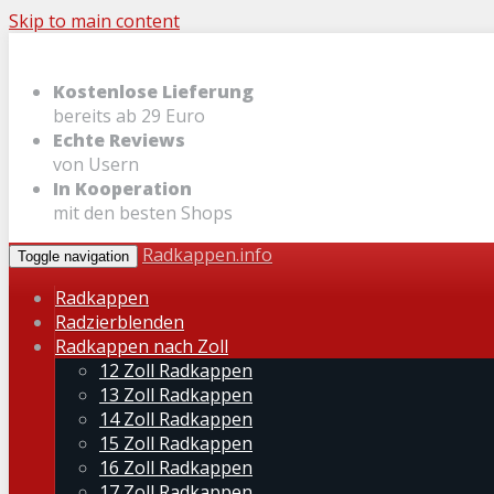
Skip to main content
Kostenlose Lieferung
bereits ab 29 Euro
Echte Reviews
von Usern
In Kooperation
mit den besten Shops
Radkappen.info
Toggle navigation
Radkappen
Radzierblenden
Radkappen nach Zoll
12 Zoll Radkappen
13 Zoll Radkappen
14 Zoll Radkappen
15 Zoll Radkappen
16 Zoll Radkappen
17 Zoll Radkappen