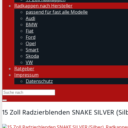
Radkappen nach Hersteller
passend für fast alle Modelle
Audi
BMW
Fiat
Ford
Opel
Smart
Skoda
VW
Ratgeber
Impressum
Datenschutz
15 Zoll Radzierblenden SNAKE SILVER (Sil