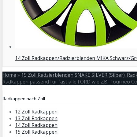
14 Zoll Radkappen/Radzierblenden MIKA Schwarz/Grün
Home
»
15 Zoll Radzierblenden SNAKE SILVER (Silber). Ra
Radkappen passend für fast alle FORD wie z.B. Tourneo C
Radkappen nach Zoll
12 Zoll Radkappen
13 Zoll Radkappen
14 Zoll Radkappen
15 Zoll Radkappen