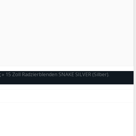
t
»
15 Zoll Radzierblenden SNAKE SILVER (Silber).