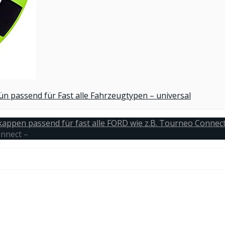
 passend für Fast alle Fahrzeugtypen – universal
dkappen passend für fast alle FORD wie z.B. Tourneo Connec
onnect –