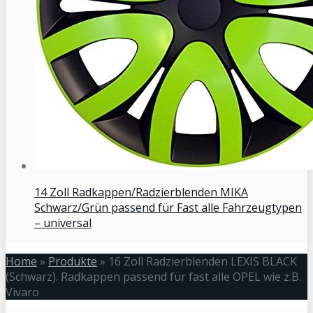
14 Zoll Radkappen/Radzierblenden MIKA
Schwarz/Grün passend für Fast alle Fahrzeugtypen
– universal
Home
»
Produkte
»
16 Zoll Radzierblenden LEXIS BLACK
(Schwarz). Radkappen passend für fast alle OPEL wie z.B.
Vivaro