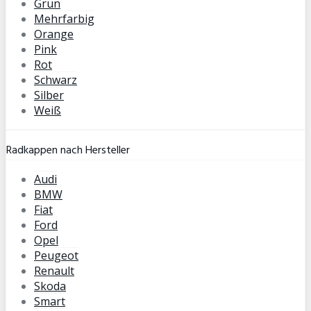
Grün
Mehrfarbig
Orange
Pink
Rot
Schwarz
Silber
Weiß
Radkappen nach Hersteller
Audi
BMW
Fiat
Ford
Opel
Peugeot
Renault
Skoda
Smart