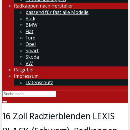
Radkappen nach Hersteller
passend für fast alle Modelle
Audi
BMW
Fiat
Ford
Opel
Smart
Skoda
VW
Ratgeber
Impressum
Datenschutz
16 Zoll Radzierblenden LEXIS