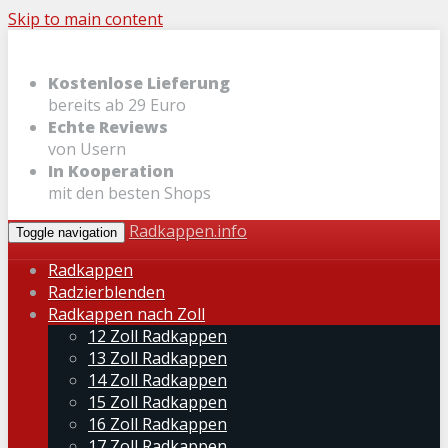
Skip to main content
Kostenlose Lieferung
bereits ab 29 Euro
Echte Reviews
von Usern
In Kooperation
mit den besten Shops
Radkappen.info
Toggle navigation
Radkappen
Radzierblenden
Radkappen nach Zoll
12 Zoll Radkappen
13 Zoll Radkappen
14 Zoll Radkappen
15 Zoll Radkappen
16 Zoll Radkappen
17 Zoll Radkappen