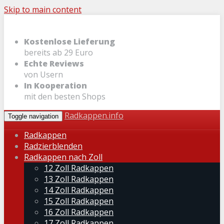
Skip to main content
Kostenlose Lieferung
bereits ab 29 Euro
Echte Reviews
von Usern
In Kooperation
mit den besten Shops
Radkappen.info
Toggle navigation
Radkappen
Radzierblenden
Radkappen nach Zoll
12 Zoll Radkappen
13 Zoll Radkappen
14 Zoll Radkappen
15 Zoll Radkappen
16 Zoll Radkappen
17 Zoll Radkappen