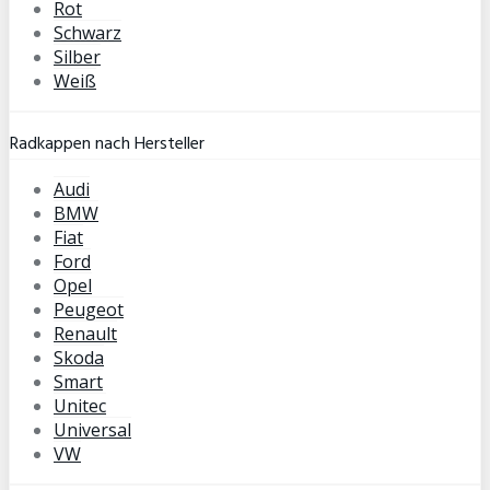
Rot
Schwarz
Silber
Weiß
Radkappen nach Hersteller
Audi
BMW
Fiat
Ford
Opel
Peugeot
Renault
Skoda
Smart
Unitec
Universal
VW