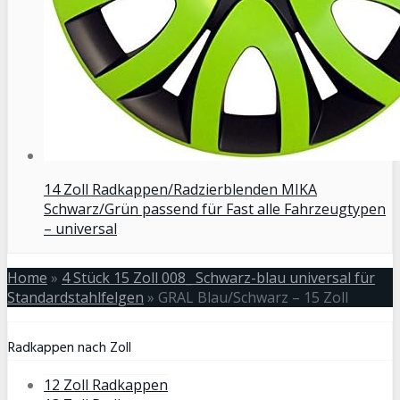
14 Zoll Radkappen/Radzierblenden MIKA
Schwarz/Grün passend für Fast alle Fahrzeugtypen
– universal
Home
»
4 Stück 15 Zoll 008_ Schwarz-blau universal für
Standardstahlfelgen
»
GRAL Blau/Schwarz – 15 Zoll
Radkappen nach Zoll
12 Zoll Radkappen