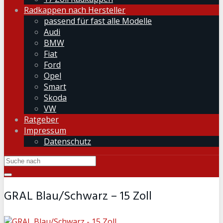
Radkappen nach Hersteller
passend für fast alle Modelle
Audi
BMW
Fiat
Ford
Opel
Smart
Skoda
VW
Ratgeber
Impressum
Datenschutz
GRAL Blau/Schwarz – 15 Zoll