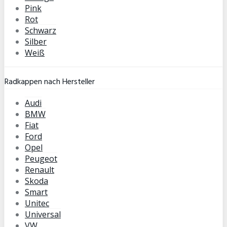
Pink
Rot
Schwarz
Silber
Weiß
Radkappen nach Hersteller
Audi
BMW
Fiat
Ford
Opel
Peugeot
Renault
Skoda
Smart
Unitec
Universal
VW