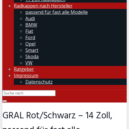
Radkappen nach Hersteller
passend für fast alle Modelle
Audi
BMW
Fiat
Ford
Opel
Smart
Skoda
VW
Ratgeber
Impressum
Datenschutz
GRAL Rot/Schwarz – 14 Zoll,