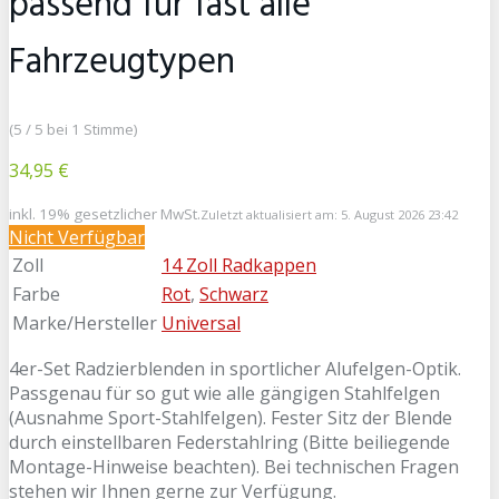
passend für fast alle
Fahrzeugtypen
(5 / 5 bei 1 Stimme)
34,95 €
inkl. 19% gesetzlicher MwSt.
Zuletzt aktualisiert am: 5. August 2026 23:42
Nicht Verfügbar
Zoll
14 Zoll Radkappen
Farbe
Rot
,
Schwarz
Marke/Hersteller
Universal
4er-Set Radzierblenden in sportlicher Alufelgen-Optik.
Passgenau für so gut wie alle gängigen Stahlfelgen
(Ausnahme Sport-Stahlfelgen). Fester Sitz der Blende
durch einstellbaren Federstahlring (Bitte beiliegende
Montage-Hinweise beachten). Bei technischen Fragen
stehen wir Ihnen gerne zur Verfügung.