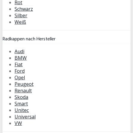
Rot
Schwarz
Silber
Weiß
Radkappen nach Hersteller
Audi
BMW
Fiat
Ford
Opel
Peugeot
Renault
Skoda
Smart
Unitec
Universal
VW