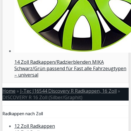
14 Zoll Radkappen/Radzierblenden MIKA
Schwarz/Grün passend für Fast alle Fahrzeugtypen
– universal
Home
»
J-Tec J16544 Discovery R Radkappen, 16 Zoll
»
DISCOVERY R 16 Zoll (Silber/Graphit)
Radkappen nach Zoll
12 Zoll Radkappen