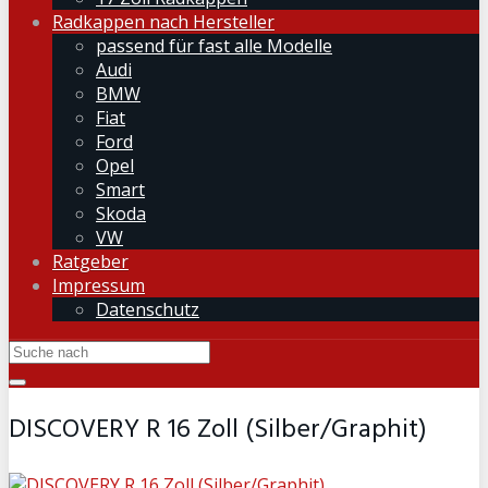
Radkappen nach Hersteller
passend für fast alle Modelle
Audi
BMW
Fiat
Ford
Opel
Smart
Skoda
VW
Ratgeber
Impressum
Datenschutz
DISCOVERY R 16 Zoll (Silber/Graphit)