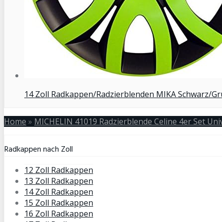
14 Zoll Radkappen/Radzierblenden MIKA Schwarz/Grün
Home
»
MICHELIN 41019 Radzierblende Celine 4er Set Univ
Radkappen nach Zoll
12 Zoll Radkappen
13 Zoll Radkappen
14 Zoll Radkappen
15 Zoll Radkappen
16 Zoll Radkappen