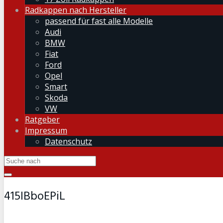
Radkappen nach Hersteller
passend für fast alle Modelle
Audi
BMW
Fiat
Ford
Opel
Smart
Skoda
VW
Ratgeber
Impressum
Datenschutz
415IBboEPiL