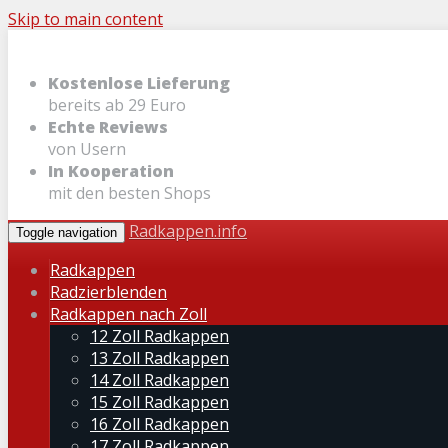
Skip to main content
Kostenlose Lieferung
bereits ab 29 Euro
Echte Reviews
von Usern
In Kooperation
mit den besten Shops
Radkappen.info
Toggle navigation
Radkappen
Radzierblenden
Radkappen nach Zoll
12 Zoll Radkappen
13 Zoll Radkappen
14 Zoll Radkappen
15 Zoll Radkappen
16 Zoll Radkappen
17 Zoll Radkappen