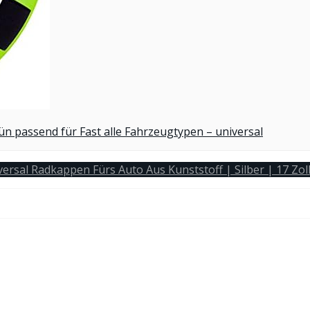
 passend für Fast alle Fahrzeugtypen – universal
ersal Radkappen Fürs Auto Aus Kunststoff | Silber | 17 Zol