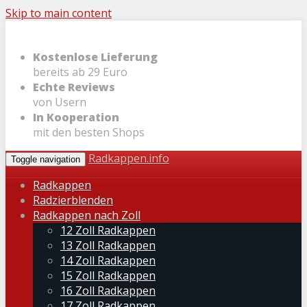
Skip to main content
Kostenlose Lieferung
bereits ab 29 Euro
Echte Reviews
von Usern
In Kooperation
mit den besten Shops
Radkappen.info
Toggle navigation
Radkappen
Radzierblenden
Radkappen nach Zoll
12 Zoll Radkappen
13 Zoll Radkappen
14 Zoll Radkappen
15 Zoll Radkappen
16 Zoll Radkappen
17 Zoll Radkappen