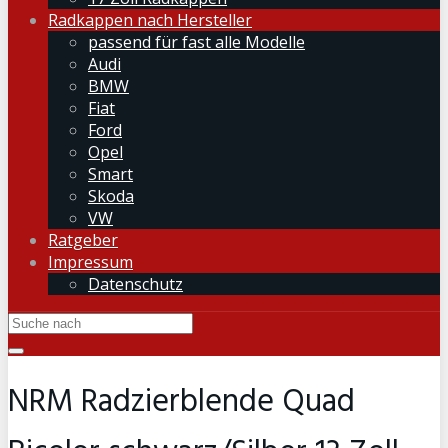
Radkappen nach Hersteller
passend für fast alle Modelle
Audi
BMW
Fiat
Ford
Opel
Smart
Skoda
VW
Ratgeber
Impressum
Datenschutz
NRM Radzierblende Quad