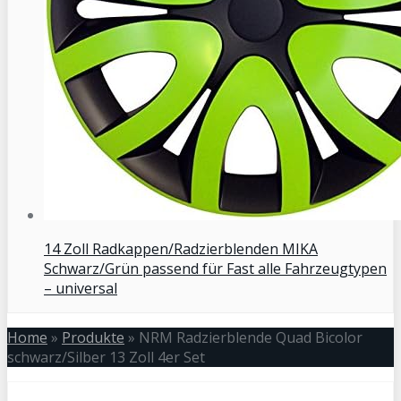
14 Zoll Radkappen/Radzierblenden MIKA
Schwarz/Grün passend für Fast alle Fahrzeugtypen
– universal
Home
»
Produkte
»
NRM Radzierblende Quad Bicolor
schwarz/Silber 13 Zoll 4er Set