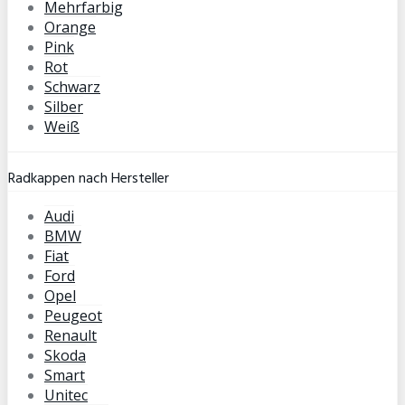
Mehrfarbig
Orange
Pink
Rot
Schwarz
Silber
Weiß
Radkappen nach Hersteller
Audi
BMW
Fiat
Ford
Opel
Peugeot
Renault
Skoda
Smart
Unitec