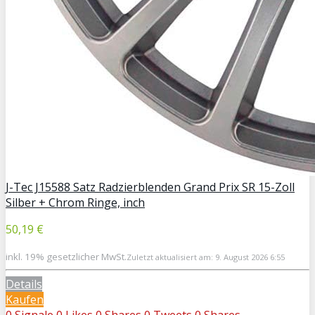
J-Tec J15588 Satz Radzierblenden Grand Prix SR 15-Zoll
Silber + Chrom Ringe, inch
50,19 €
inkl. 19% gesetzlicher MwSt.
Zuletzt aktualisiert am: 9. August 2026 6:55
Details
Kaufen
0
Signale
0
Likes
0
Shares
0
Tweets
0
Shares