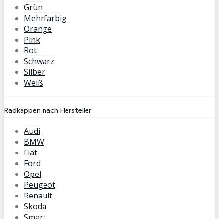
Grün
Mehrfarbig
Orange
Pink
Rot
Schwarz
Silber
Weiß
Radkappen nach Hersteller
Audi
BMW
Fiat
Ford
Opel
Peugeot
Renault
Skoda
Smart