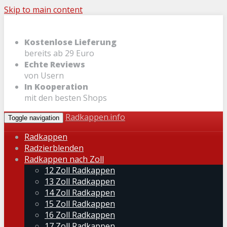
Skip to main content
Kostenlose Lieferung
bereits ab 29 Euro
Echte Reviews
von Usern
In Kooperation
mit den besten Shops
Radkappen.info
Toggle navigation
Radkappen
Radzierblenden
Radkappen nach Zoll
12 Zoll Radkappen
13 Zoll Radkappen
14 Zoll Radkappen
15 Zoll Radkappen
16 Zoll Radkappen
17 Zoll Radkappen