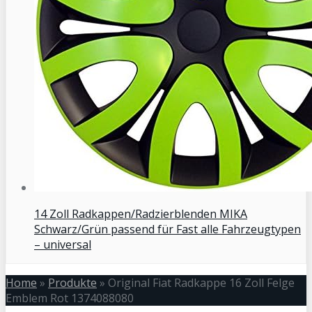
14 Zoll Radkappen/Radzierblenden MIKA
Schwarz/Grün passend für Fast alle Fahrzeugtypen
– universal
Home
»
Produkte
»
Original Fiat Radkappe 16 Zoll Felge
Emblem Rot 1374088080