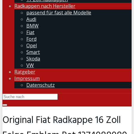
Radkappen nach Hersteller
passend für fast alle Modelle
Audi
BMW
Fiat
Ford
Opel
Smart
Skoda
VW
Ratgeber
Impressum
Datenschutz
Original Fiat Radkappe 16 Zoll