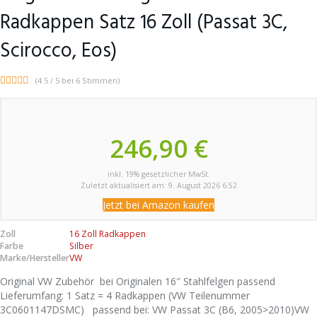
Radkappen Satz 16 Zoll (Passat 3C,
Scirocco, Eos)
(4.5 / 5 bei 6 Stimmen)
246,90 €
inkl. 19% gesetzlicher MwSt.
Zuletzt aktualisiert am: 9. August 2026 6:52
Jetzt bei Amazon kaufen
Zoll
16 Zoll Radkappen
Farbe
Silber
Marke/Hersteller
VW
Original VW Zubehör bei Originalen 16″ Stahlfelgen passend
Lieferumfang: 1 Satz = 4 Radkappen (VW Teilenummer
3C0601147DSMC) passend bei: VW Passat 3C (B6, 2005>2010)VW