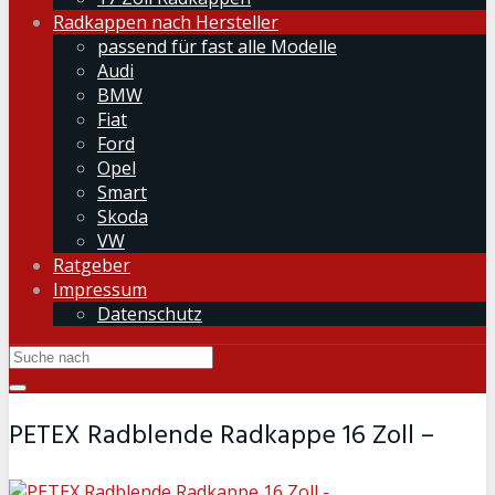
Radkappen nach Hersteller
passend für fast alle Modelle
Audi
BMW
Fiat
Ford
Opel
Smart
Skoda
VW
Ratgeber
Impressum
Datenschutz
PETEX Radblende Radkappe 16 Zoll –