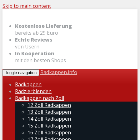
Skip to main content
Kostenlose Lieferung
bereits ab 29 Euro
Echte Reviews
von Usern
In Kooperation
mit den besten Shops
Radkappen.info
Toggle navigation
Radkappen
Radzierblenden
Radkappen nach Zoll
12 Zoll Radkappen
13 Zoll Radkappen
14 Zoll Radkappen
15 Zoll Radkappen
16 Zoll Radkappen
17 Zoll Radkappen