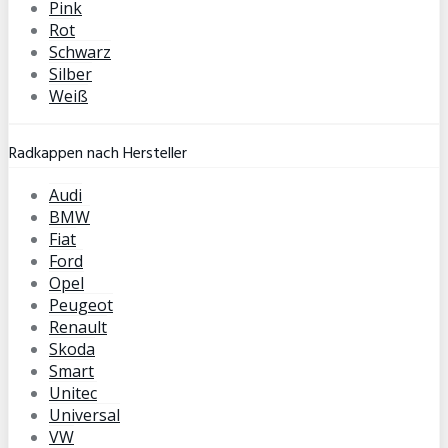
Pink
Rot
Schwarz
Silber
Weiß
Radkappen nach Hersteller
Audi
BMW
Fiat
Ford
Opel
Peugeot
Renault
Skoda
Smart
Unitec
Universal
VW