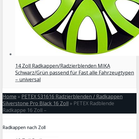
14 Zoll Radkappen/Radzierblenden MIKA
Schwarz/Grün passend für Fast alle Fahrzeugtypen
– universal
Home
»
PETEX 531616 Radzierblenden / Radkappen
Silverstone Pro Black 16 Zoll
»
PETEX Radblende
Radkappe 16 Zoll –
Radkappen nach Zoll