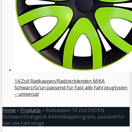
14 Zoll Radkappen/Radzierblenden MIKA
Schwarz/Grün passend für Fast alle Fahrzeugtypen
– universal
Home
»
Produkte
»
Radkappen 16 Zoll ORDEN
(Schwarz/Orange) & 4 Ventilkappen gratis, passend für
fast alle Fahrzeuge