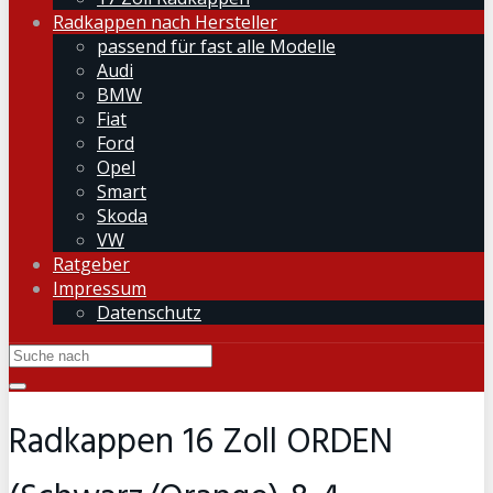
Radkappen nach Hersteller
passend für fast alle Modelle
Audi
BMW
Fiat
Ford
Opel
Smart
Skoda
VW
Ratgeber
Impressum
Datenschutz
Radkappen 16 Zoll ORDEN