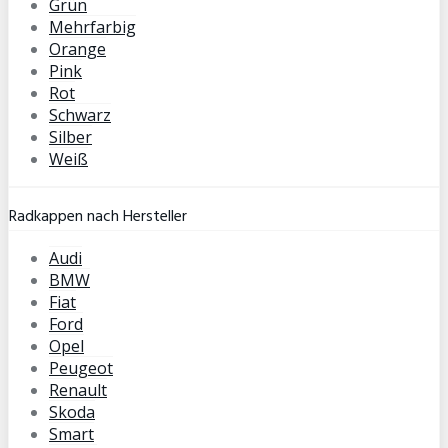
Grün
Mehrfarbig
Orange
Pink
Rot
Schwarz
Silber
Weiß
Radkappen nach Hersteller
Audi
BMW
Fiat
Ford
Opel
Peugeot
Renault
Skoda
Smart