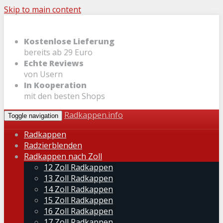
Skip to main content
Kostenlose Lieferung
bereits ab 29 Euro
Echte Reviews
von Usern
In Kooperation
mit den besten Shops
Radkappen.info
Toggle navigation
Radkappen
Radzierblenden
Radkappen nach Zoll
12 Zoll Radkappen
13 Zoll Radkappen
14 Zoll Radkappen
15 Zoll Radkappen
16 Zoll Radkappen
17 Zoll Radkappen