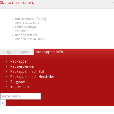
Skip to main content
Kostenlose Lieferung
bereits ab 29 Euro
Echte Reviews
von Usern
In Kooperation
mit den besten Shops
Toggle navigation
Radkappen.info
Radkappen
Radzierblenden
Radkappen nach Zoll
Radkappen nach Hersteller
Ratgeber
Impressum