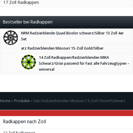
17 Zoll Radkappen
Bestseller bei Radkappen
NRM Radzierblende Quad Bicolor schwarz/Silber 13 Zoll 4er
Set
atz Radzierblenden Missouri 15-Zoll Gold/Silber
14 Zoll Radkappen/Radzierblenden MIKA
Schwarz/Grün passend für Fast alle Fahrzeugtypen –
universal
Home
»
Produkte
»
Satz Radzierblenden Missouri 13-Zoll Chrom/Schwarz
Radkappen nach Zoll
12 Zoll Radkappen