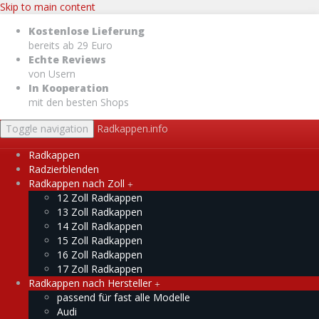
Skip to main content
Kostenlose Lieferung
bereits ab 29 Euro
Echte Reviews
von Usern
In Kooperation
mit den besten Shops
Toggle navigation
Radkappen.info
Radkappen
Radzierblenden
Radkappen nach Zoll
12 Zoll Radkappen
13 Zoll Radkappen
14 Zoll Radkappen
15 Zoll Radkappen
16 Zoll Radkappen
17 Zoll Radkappen
Radkappen nach Hersteller
passend für fast alle Modelle
Audi