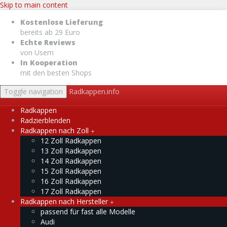
Skip to main content
Kostenlose Lieferung
bereits ab 29 Euro
Echte Reviews
von Usern
In Kooperation
mit den besten Shops
Toggle navigation
Radkappen.info
Radkappen
Radzierblenden
Radkappen nach Zoll
12 Zoll Radkappen
13 Zoll Radkappen
14 Zoll Radkappen
15 Zoll Radkappen
16 Zoll Radkappen
17 Zoll Radkappen
Radkappen nach Hersteller
passend für fast alle Modelle
Audi