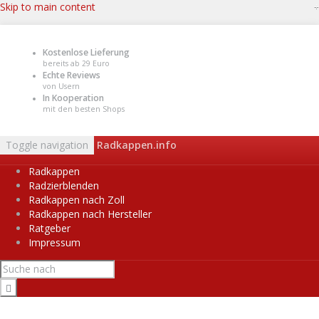
Skip to main content
Kostenlose Lieferung
bereits ab 29 Euro
Echte Reviews
von Usern
In Kooperation
mit den besten Shops
Toggle navigation
Radkappen.info
Radkappen
Radzierblenden
Radkappen nach Zoll
Radkappen nach Hersteller
Ratgeber
Impressum