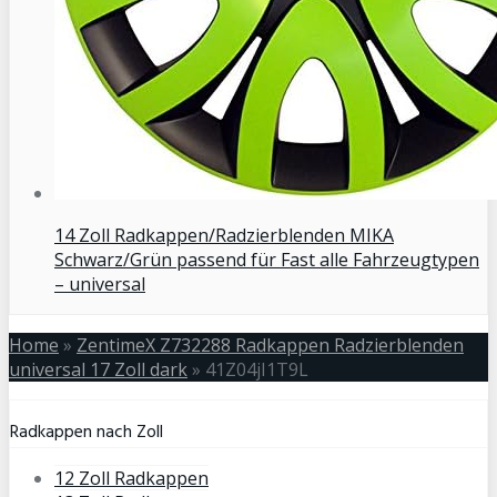
14 Zoll Radkappen/Radzierblenden MIKA
Schwarz/Grün passend für Fast alle Fahrzeugtypen
– universal
Home
»
ZentimeX Z732288 Radkappen Radzierblenden
universal 17 Zoll dark
»
41Z04jI1T9L
Radkappen nach Zoll
12 Zoll Radkappen