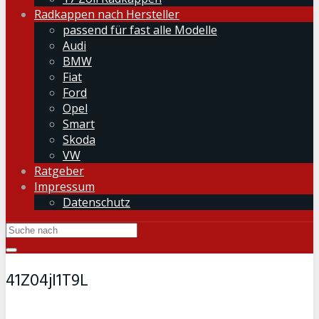
Radkappen nach Hersteller
passend für fast alle Modelle
Audi
BMW
Fiat
Ford
Opel
Smart
Skoda
VW
Ratgeber
Impressum
Datenschutz
41Z04jI1T9L