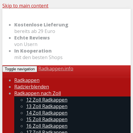
Skip to main content
Kostenlose Lieferung
bereits ab 29 Euro
Echte Reviews
von Usern
In Kooperation
mit den besten Shops
Radkappen.info
Toggle navigation
Radkappen
Radzierblenden
Radkappen nach Zoll
12 Zoll Radkappen
13 Zoll Radkappen
14 Zoll Radkappen
15 Zoll Radkappen
16 Zoll Radkappen
17 Zoll Radkappen