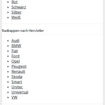
Rot
Schwarz
Silber
Weiß
Radkappen nach Hersteller
Audi
BMW
Fiat
Ford
Opel
Peugeot
Renault
Skoda
Smart
Unitec
Universal
VW