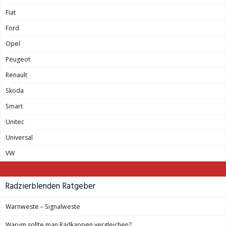
Fiat
Ford
Opel
Peugeot
Renault
Skoda
Smart
Unitec
Universal
VW
Radzierblenden Ratgeber
Warnweste – Signalweste
Warum sollte man Radkappen vergleichen?