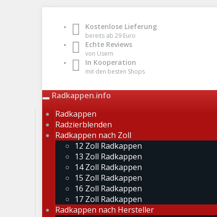
Skip
to
Kostenlose Lieferung
main
bereits ab 29 Euro
content
Echte Reviews
von Usern
In Kooperation
mit den besten Shops
Radkappen.info
Toggle
navigation
Radkappen
Radzierblenden
Radkappen nach Zoll
12 Zoll Radkappen
13 Zoll Radkappen
14 Zoll Radkappen
15 Zoll Radkappen
16 Zoll Radkappen
17 Zoll Radkappen
Radkappen nach Hersteller