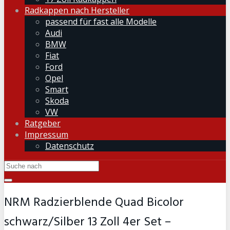
Radkappen nach Hersteller
passend für fast alle Modelle
Audi
BMW
Fiat
Ford
Opel
Smart
Skoda
VW
Ratgeber
Impressum
Datenschutz
NRM Radzierblende Quad Bicolor
schwarz/Silber 13 Zoll 4er Set –