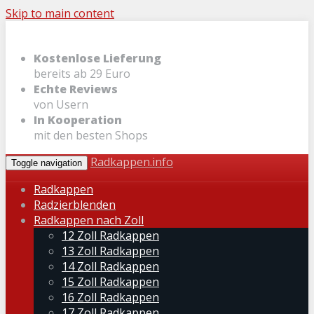
Skip to main content
Kostenlose Lieferung
bereits ab 29 Euro
Echte Reviews
von Usern
In Kooperation
mit den besten Shops
Radkappen.info
Toggle navigation
Radkappen
Radzierblenden
Radkappen nach Zoll
12 Zoll Radkappen
13 Zoll Radkappen
14 Zoll Radkappen
15 Zoll Radkappen
16 Zoll Radkappen
17 Zoll Radkappen