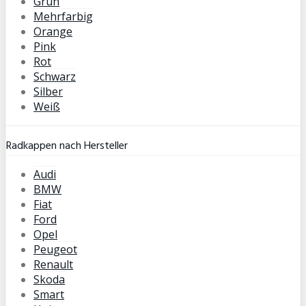
Grün
Mehrfarbig
Orange
Pink
Rot
Schwarz
Silber
Weiß
Radkappen nach Hersteller
Audi
BMW
Fiat
Ford
Opel
Peugeot
Renault
Skoda
Smart