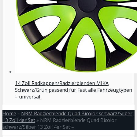
14 Zoll Radkappen/Radzierblenden MIKA
Schwarz/Grün passend für Fast alle Fahrzeugtypen
– universal
Home
»
NRM Radzierblende Quad Bicolor schwarz/Silber
13 Zoll 4er Set
»
NRM Radzierblende Quad Bicolor
schwarz/Silber 13 Zoll 4er Set –